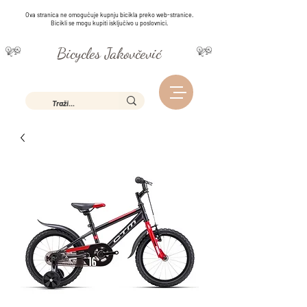
Ova stranica ne omogućuje kupnju bicikla preko web-stranice.
Bicikli se mogu kupiti isključivo u poslovnici.
Bicycles Jakovčević