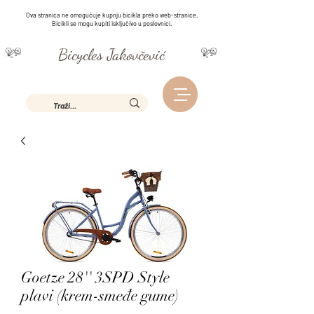
Ova stranica ne omogućuje kupnju bicikla preko web-stranice.
Bicikli se mogu kupiti isključivo u poslovnici.
Bicycles Jakovčević
Goetze 28'' 3SPD Style
plavi (krem-smeđe gume)