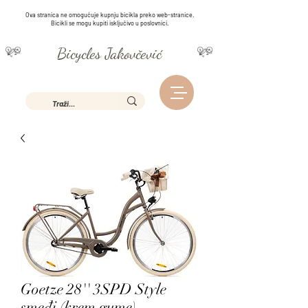
Ova stranica ne omogućuje kupnju bicikla preko web-stranice.
Bicikli se mogu kupiti isključivo u poslovnici.
Bicycles Jakovčević
Goetze 28'' 3SPD Style
smeđi (krem gume)