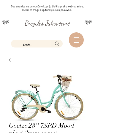
Ova stranica ne omogućuje kupnju bicikla preko web-stranice.
Bicikli se mogu kupiti isključivo u poslovnici.
Bicycles Jakovčević
Goetze 28'' 7SPD Mood