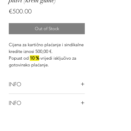
plavi (krem gume)
Price
€500.00
Out of Stock
Cijena za kartično plaćanje i sindikalne
kredite iznosi 500,00 €.
Popust od
10 %
vrijedi isključivo za
gotovinsko plaćanje.
INFO
Bicikl je trenutno nedostupan.
INFO
Za narudžbu ovog bicikla kontaktirajte
nas putem društvenih mreža,
Ova stranica ne omogućuje kupnju
telefonskih brojeva ili dolaskom u
bicikla preko web-stranice.
poslovnicu.
Bicikli se mogu kupiti isključivo u