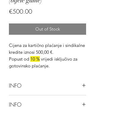
(bijele gume)
Price
€500.00
Out of Stock
Cijena za kartično plaćanje i sindikalne
kredite iznosi 500,00 €.
Popust od
10 %
vrijedi isključivo za
gotovinsko plaćanje.
INFO
Bicikl je trenutno nedostupan.
INFO
Za narudžbu ovog bicikla kontaktirajte
nas putem društvenih mreža,
Ova stranica ne omogućuje kupnju
telefonskih brojeva ili dolaskom u
bicikla preko web-stranice.
poslovnicu.
Bicikli se mogu kupiti isključivo u