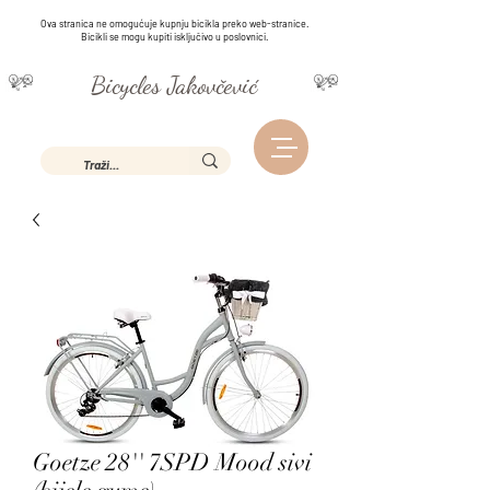
Ova stranica ne omogućuje kupnju bicikla preko web-stranice.
Bicikli se mogu kupiti isključivo u poslovnici.
Bicycles Jakovčević
Goetze 28'' 7SPD Mood sivi