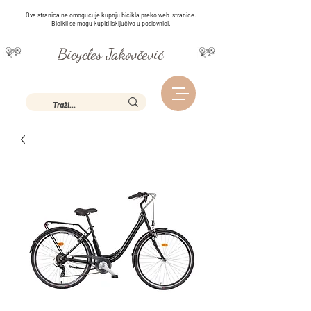
Ova stranica ne omogućuje kupnju bicikla preko web-stranice.
Bicikli se mogu kupiti isključivo u poslovnici.
Bicycles Jakovčević