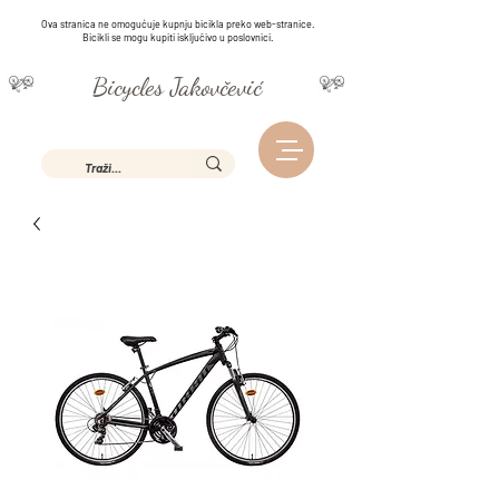
Ova stranica ne omogućuje kupnju bicikla preko web-stranice.
Bicikli se mogu kupiti isključivo u poslovnici.
Bicycles Jakovčević