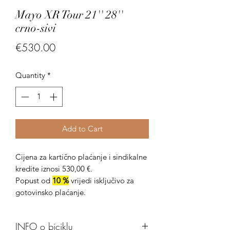
Mayo XR Tour 21'' 28''
crno-sivi
Price
€530.00
Quantity
*
Add to Cart
Cijena za kartično plaćanje i sindikalne
kredite iznosi 530,00 €.
Popust od
10 %
vrijedi isključivo za
gotovinsko plaćanje.
INFO o biciklu